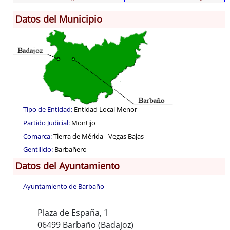
Información General
Datos del Municipio
Población
Corporación
Correo-e gratis
Códigos para FACe
Tipo de Entidad:
Entidad Local Menor
Partido Judicial:
Montijo
Comarca:
Tierra de Mérida - Vegas Bajas
Gentilicio:
Barbañero
Datos del Ayuntamiento
Ayuntamiento de Barbaño
Plaza de España, 1
06499 Barbaño (Badajoz)