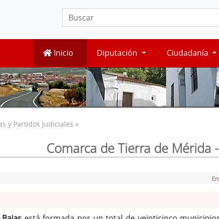
Inicio
Diputación
Ciudadanía
 y Partidos Judiciales »
Comarca de Tierra de Mérida -
En
 Bajas
está formada por un total de veinticinco municipio