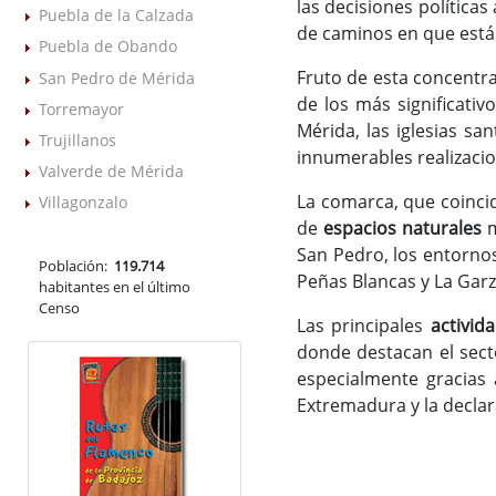
las decisiones políticas
Puebla de la Calzada
de caminos en que está
Puebla de Obando
Fruto de esta concentra
San Pedro de Mérida
de los más significativ
Torremayor
Mérida, las iglesias sa
Trujillanos
innumerables realizacio
Valverde de Mérida
La comarca, que coinci
Villagonzalo
de
espacios naturales
m
San Pedro, los entornos
Población:
119.714
Peñas Blancas y La Garz
habitantes en el último
Censo
Las principales
activid
donde destacan el secto
especialmente gracias
Extremadura y la decla