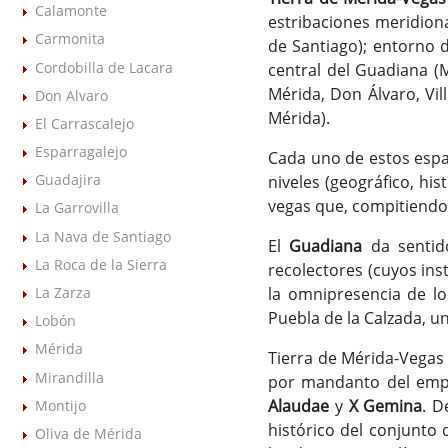
Calamonte
estribaciones meridiona
Carmonita
de Santiago); entorno d
Cordobilla de Lacara
central del Guadiana (M
Mérida, Don Álvaro, Vil
Don Alvaro
Mérida).
El Carrascalejo
Esparragalejo
Cada uno de estos espa
Guadajira
niveles (geográfico, hi
vegas que, compitiendo
La Garrovilla
La Nava de Santiago
El
Guadiana
da sentid
La Roca de la Sierra
recolectores (cuyos ins
la omnipresencia de lo
La Zarza
Puebla de la Calzada, u
Lobón
Mérida
Tierra de Mérida-Vegas 
Mirandilla
por mandanto del empe
Alaudae
y
X Gemina
. D
Montijo
histórico del conjunto
Oliva de Mérida