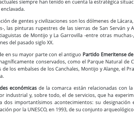
 actuales siempre han tenido en cuenta la estratégica situac
 enclavada.
ción de gentes y civilizaciones son los dólmenes de Lácara,
os-, las pinturas rupestres de las sierras de San Serván y
ntiaguistas de Montijo y La Garrovilla -entre otras muchas-
nes del pasado siglo XX.
de en su mayor parte con el antiguo
Partido Emeritense de
agníficamente conservados, como el Parque Natural de Cor
 de los embalses de los Canchales, Montijo y Alange, el Prad
a.
ades económicas
de la comarca están relacionadas con la a
r industrial y, sobre todo, el de servicios, que ha experi
 a dos importantísimos acontecimientos: su designació
ración por la UNESCO, en 1993, de su conjunto arqueológi