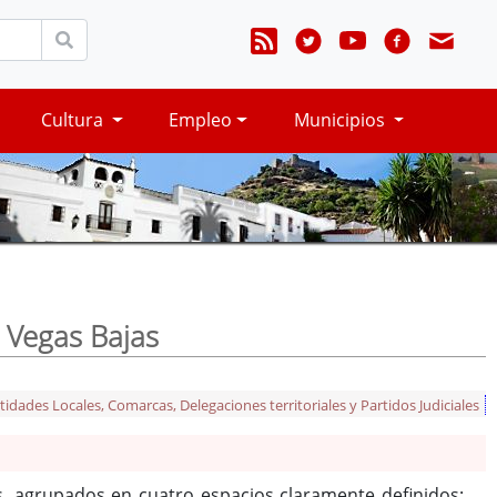
Cultura
Empleo
Municipios
 Vegas Bajas
tidades Locales, Comarcas, Delegaciones territoriales y Partidos Judiciales
s, agrupados en cuatro espacios claramente definidos: