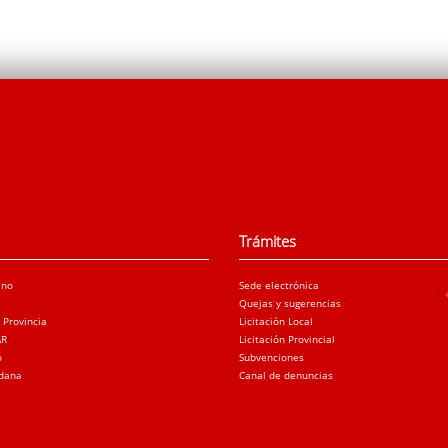
Trámites
ano
Sede electrónica
Quejas y sugerencias
a Provincia
Licitación Local
AR
Licitación Provincial
o
Subvenciones
adana
Canal de denuncias