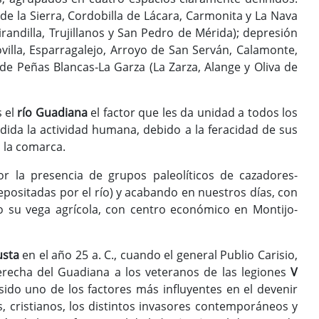
e la Sierra, Cordobilla de Lácara, Carmonita y La Nava
randilla, Trujillanos y San Pedro de Mérida); depresión
villa, Esparragalejo, Arroyo de San Serván, Calamonte,
 de Peñas Blancas-La Garza (La Zarza, Alange y Oliva de
s el
río Guadiana
el factor que les da unidad a todos los
medida la actividad humana, debido a la feracidad de sus
 la comarca.
la presencia de grupos paleolíticos de cazadores-
epositadas por el río) y acabando en nuestros días, con
ndo su vega agrícola, con centro económico en Montijo-
usta
en el año 25 a. C., cuando el general Publio Carisio,
recha del Guadiana a los veteranos de las legiones
V
sido uno de los factores más influyentes en el devenir
 cristianos, los distintos invasores contemporáneos y