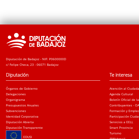
Diputación de Badajoz - NIF: P0600000D
c/ Felipe Checa, 23 - 06071 Badajoz
Diputación
Te interesa
Órganos de Gobierno
Atención al Ciudad
Delegaciones
Agenda Cultural
Organigrama
Boletín Oficial de l
Presupuestos Anuales
Contribuyentes - O
Subvenciones
Formación y Emple
Identidad Corporativa
Participación Ciud
Diputación Abierta
Servicios a EELL
Diputación Transparente
Smart Provincia
Turismo
EDUSI
@Webmail