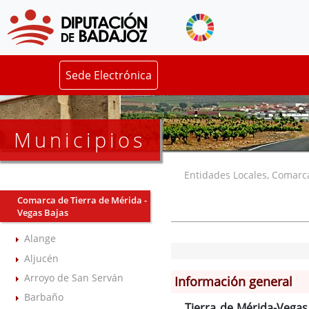
Sede Electrónica
Municipios
Entidades Locales, Comarcas
Comarca de Tierra de Mérida -
Vegas Bajas
Alange
Aljucén
Arroyo de San Serván
Información general
Barbaño
Tierra de Mérida-Vegas