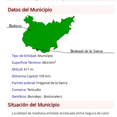
Datos del Municipio
Información General
Historia
Monumentos
Gastronomía
Fiestas
Tipo de Entidad:
Municipio
Turismo
2
Superficie Término:
68,4 Km
Población
Altitud:
611 m.
Archivo Municipal
Distancia Capital:
105 Km.
Corporación
Partido Judicial:
Fregenal de la Sierra
Correo-e gratis
Comarca:
Tentudía
Códigos para FACe
Gentilicio:
Bonalejo - Bodonalero
Situación del Municipio
Localidad de mediana entidad enclavada entre Segura de León