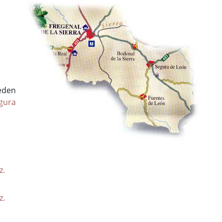
eden
gura
z.
z.