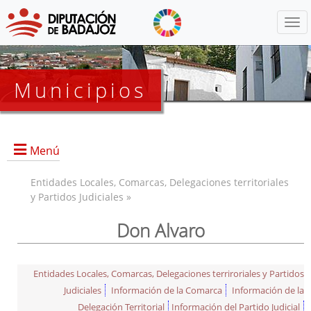
Menú
Municipios
Menú
Entidades Locales, Comarcas, Delegaciones territoriales
y Partidos Judiciales »
Don Alvaro
Entidades Locales, Comarcas, Delegaciones terriroriales y Partidos
Judiciales
Información de la Comarca
Información de la
Delegación Territorial
Información del Partido Judicial