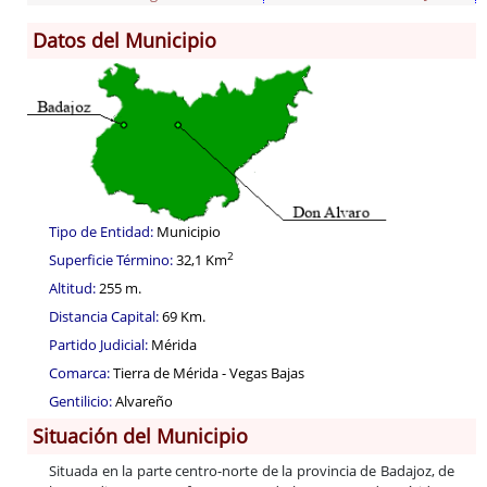
Datos del Municipio
Información General
Historia
Monumentos
Gastronomía
Fiestas
Turismo
Tipo de Entidad:
Municipio
Población
2
Superficie Término:
32,1 Km
Corporación
Altitud:
255 m.
Correo-e gratis
Distancia Capital:
69 Km.
Códigos para FACe
Partido Judicial:
Mérida
Comarca:
Tierra de Mérida - Vegas Bajas
Gentilicio:
Alvareño
Situación del Municipio
Situada en la parte centro-norte de la provincia de Badajoz, de