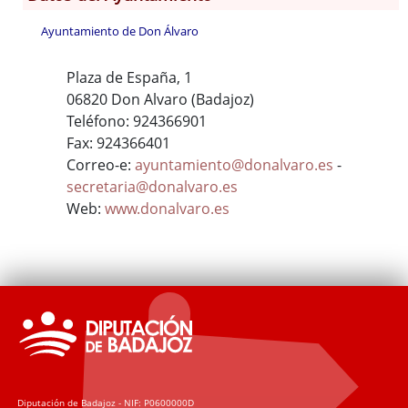
Ayuntamiento de Don Álvaro
Plaza de España, 1
06820 Don Alvaro (Badajoz)
Teléfono: 924366901
Fax: 924366401
Correo-e:
ayuntamiento@donalvaro.es
-
secretaria@donalvaro.es
Web:
www.donalvaro.es
Diputación de Badajoz - NIF: P0600000D