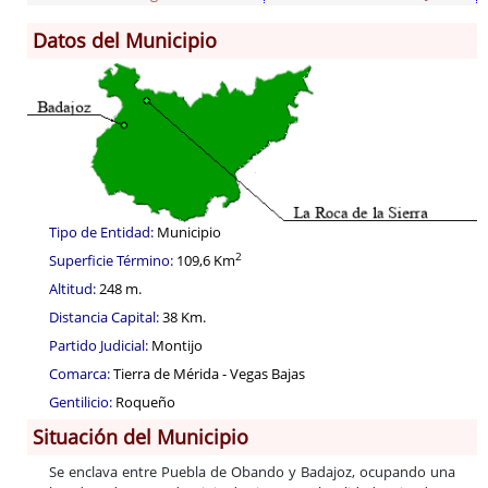
Datos del Municipio
Información General
Historia
Monumentos
Gastronomía
Fiestas
Turismo
Tipo de Entidad:
Municipio
Población
2
Superficie Término:
109,6 Km
Corporación
Altitud:
248 m.
Correo-e gratis
Distancia Capital:
38 Km.
Códigos para FACe
Partido Judicial:
Montijo
Comarca:
Tierra de Mérida - Vegas Bajas
Gentilicio:
Roqueño
Situación del Municipio
Se enclava entre Puebla de Obando y Badajoz, ocupando una