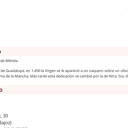
o
 de Mérida.
 de Guadalupe, en 1.450 la Virgen se le apareció a un vaquero sobre un olivo
ma de la Mancha. Más tarde esta dedicación se cambió por la de Ntra. Sra. de
o
, 30
dajoz)