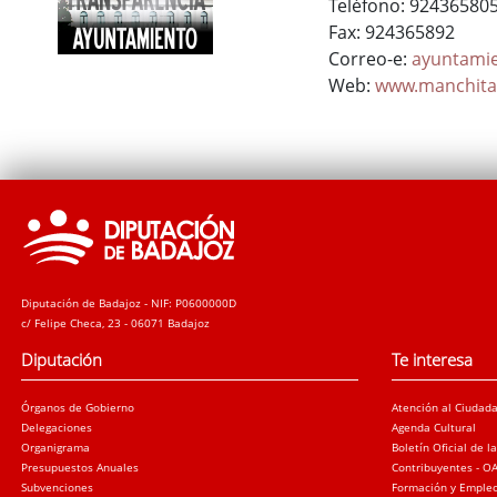
Teléfono: 92436580
Fax: 924365892
Correo-e:
ayuntami
Web:
www.manchita
Diputación de Badajoz - NIF: P0600000D
c/ Felipe Checa, 23 - 06071 Badajoz
Diputación
Te interesa
Órganos de Gobierno
Atención al Ciudad
Delegaciones
Agenda Cultural
Organigrama
Boletín Oficial de l
Presupuestos Anuales
Contribuyentes - O
Subvenciones
Formación y Emple