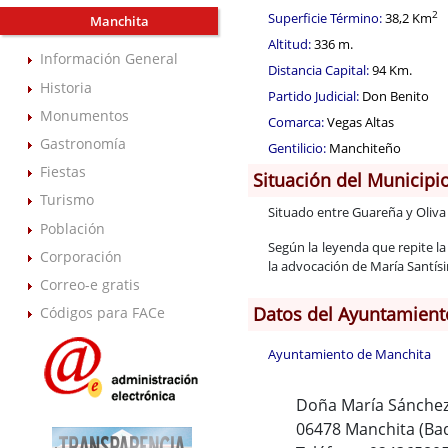
2
Superficie Término:
38,2 Km
Manchita
Altitud:
336 m.
Información General
Distancia Capital:
94 Km.
Historia
Partido Judicial:
Don Benito
Monumentos
Comarca:
Vegas Altas
Gastronomía
Gentilicio:
Manchiteño
Fiestas
Situación del Municipi
Turismo
Situado entre Guareña y Oliva
Población
Según la leyenda que repite la
Corporación
la advocación de María Santísi
Correo-e gratis
Datos del Ayuntamient
Códigos para FACe
Ayuntamiento de Manchita
Doña María Sánchez
06478 Manchita (Ba