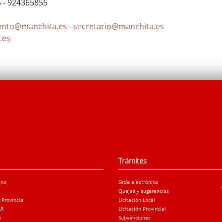
5 - 924365855
ento@manchita.es
-
secretario@manchita.es
.es
Trámites
ano
Sede electrónica
Quejas y sugerencias
a Provincia
Licitación Local
AR
Licitación Provincial
o
Subvenciones