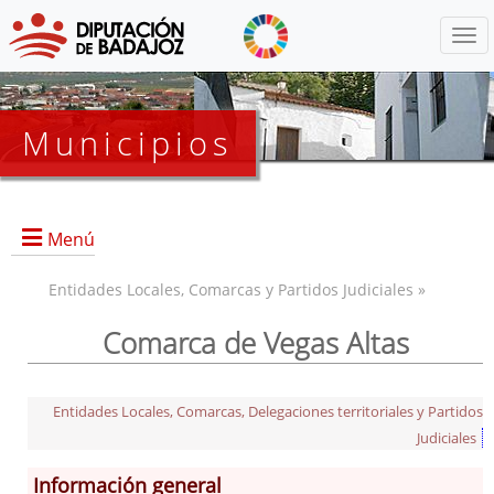
Menú
Municipios
Menú
Entidades Locales, Comarcas y Partidos Judiciales »
Comarca de Vegas Altas
Acedera
Cristina
Don Benito
Entidades Locales, Comarcas, Delegaciones territoriales y Partidos
Judiciales
El Torviscal
Entrerríos
Información general