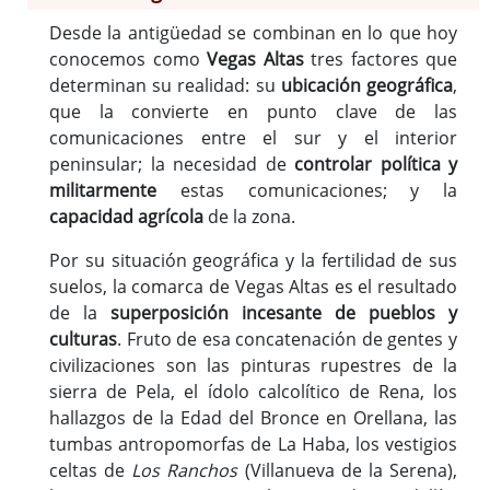
Gargáligas
Desde la antigüedad se combinan en lo que hoy
Guareña
conocemos como
Vegas Altas
tres factores que
Hernán Cortés
determinan su realidad: su
ubicación geográfica
,
La Haba
que la convierte en punto clave de las
Los Guadalperales
comunicaciones entre el sur y el interior
peninsular; la necesidad de
controlar política y
Manchita
militarmente
estas comunicaciones; y la
Medellín
capacidad agrícola
de la zona.
Mengabril
Navalvillar de Pela
Por su situación geográfica y la fertilidad de sus
suelos, la comarca de Vegas Altas es el resultado
Orellana de la Sierra
de la
superposición incesante de pueblos y
Orellana la Vieja
culturas
. Fruto de esa concatenación de gentes y
Palazuelo
civilizaciones son las pinturas rupestres de la
Puebla de Alcollarín
sierra de Pela, el ídolo calcolítico de Rena, los
Rena
hallazgos de la Edad del Bronce en Orellana, las
Ruecas
tumbas antropomorfas de La Haba, los vestigios
celtas de
Los Ranchos
(Villanueva de la Serena),
Santa Amalia