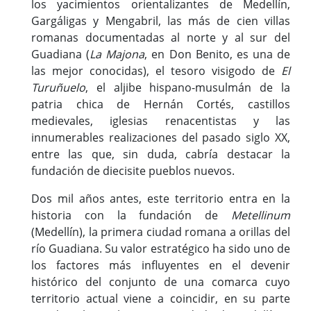
los yacimientos orientalizantes de Medellín,
Torrefresneda
Gargáligas y Mengabril, las más de cien villas
Valdehornillos
romanas documentadas al norte y al sur del
Valdetorres
Guadiana (
La Majona
, en Don Benito, es una de
Valdivia
las mejor conocidas), el tesoro visigodo de
El
Turuñuelo
, el aljibe hispano-musulmán de la
Villanueva de la Serena
patria chica de Hernán Cortés, castillos
Villar de Rena
medievales, iglesias renacentistas y las
Vivares
innumerables realizaciones del pasado siglo XX,
Zurbarán
entre las que, sin duda, cabría destacar la
fundación de diecisite pueblos nuevos.
Dos mil años antes, este territorio entra en la
historia con la fundación de
Metellinum
(Medellín), la primera ciudad romana a orillas del
río Guadiana. Su valor estratégico ha sido uno de
los factores más influyentes en el devenir
histórico del conjunto de una comarca cuyo
territorio actual viene a coincidir, en su parte