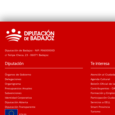
Diputación de Badajoz - NIF: P0600000D
c/ Felipe Checa, 23 - 06071 Badajoz
Diputación
Te interesa
Órganos de Gobierno
Atención al Ciudad
Delegaciones
Agenda Cultural
Organigrama
Boletín Oficial de l
Presupuestos Anuales
Contribuyentes - O
Subvenciones
Formación y Emple
Identidad Corporativa
Participación Ciud
Diputación Abierta
Servicios a EELL
Diputación Transparente
Smart Provincia
Turismo
EDUSI