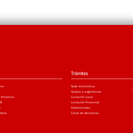
Trámites
ano
Sede electrónica
Quejas y sugerencias
a Provincia
Licitación Local
AR
Licitación Provincial
o
Subvenciones
adana
Canal de denuncias