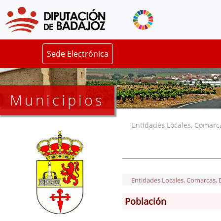
Sede Electrónica
Municipios
Entidades Locales, Comarcas
Entidades Locales, Comarcas, De
Población