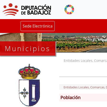
Sede Electrónica
Municipios
Entidades Locales, Comarcas
Entidades Locales, Comarcas, De
Población