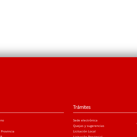
Trámites
ano
Sede electrónica
Quejas y sugerencias
a Provincia
Licitación Local
AR
Licitación Provincial