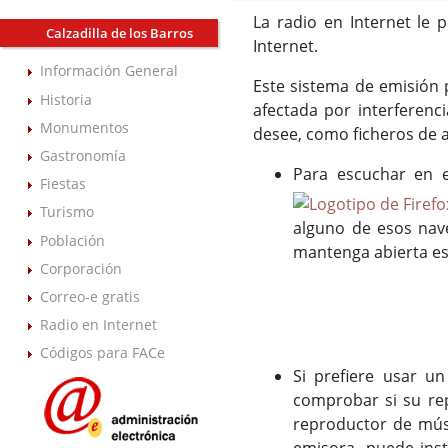
La radio en Internet le 
Calzadilla de los Barros
Internet.
Información General
Este sistema de emisión p
Historia
afectada por interferenci
Monumentos
desee, como ficheros de 
Gastronomía
Para escuchar en 
Fiestas
Turismo
alguno de esos nav
Población
mantenga abierta es
Corporación
Correo-e gratis
Radio en Internet
Códigos para FACe
Si prefiere usar u
comprobar si su re
reproductor de músi
emisora, puede inst