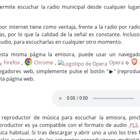
permite escuchar la radio municipal desde cualquier luga
or internet tiene como ventaja, frente a la radio por radi
as, por lo que la calidad de la señal es constante. Inclu
audio, para escucharlas en cualquier otro momento.
esta misma página la emisora, puede usar un navegad
Firefox
,
Chrome
,
Opera
o
egadores web, simplemente pulse el botón "▶" (reproduc
ta página web.
n reproductor de música para escuchar la emisora, pin
productor es ya compatible con el formato de audio
PLS
ca habitual. Si tras descargar y abrir uno a uno los tres 
alar cualquiera de los siguientes reproductores multipl