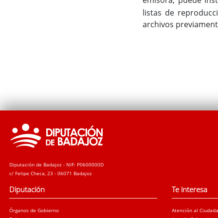
listas de reproducc
archivos previament
Diputación de Badajoz - NIF: P0600000D
c/ Felipe Checa, 23 - 06071 Badajoz
Diputación
Te interesa
Órganos de Gobierno
Atención al Ciudad