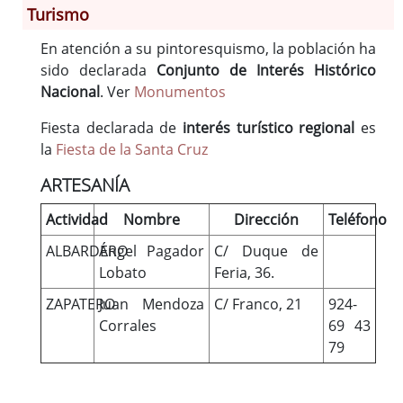
Turismo
Información General
En atención a su pintoresquismo, la población ha
Historia
sido declarada
Conjunto de Interés Histórico
Monumentos
Nacional
. Ver
Monumentos
Gastronomía
Fiesta declarada de
interés turístico regional
es
Fiestas
la
Fiesta de la Santa Cruz
Turismo
Población
ARTESANÍA
Archivo Municipal
Actividad
Nombre
Dirección
Teléfono
Corporación
ALBARDERO
Ángel Pagador
C/ Duque de
Correo-e gratis
Lobato
Feria, 36.
ZAPATERO
Juan Mendoza
C/ Franco, 21
924-
Corrales
69 43
79