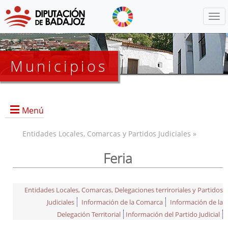
Menú
Municipios
Menú
Entidades Locales, Comarcas y Partidos Judiciales »
Feria
Entidades Locales, Comarcas, Delegaciones terriroriales y Partidos
Judiciales
Información de la Comarca
Información de la
Delegación Territorial
Información del Partido Judicial