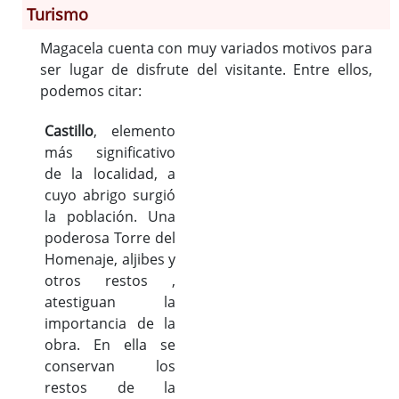
Turismo
Magacela cuenta con muy variados motivos para
Información General
ser lugar de disfrute del visitante. Entre ellos,
Historia
podemos citar:
Monumentos
Gastronomía
Castillo
, elemento
más significativo
Fiestas
de la localidad, a
Turismo
cuyo abrigo surgió
Población
la población. Una
Archivo Municipal
poderosa Torre del
Corporación
Homenaje, aljibes y
Correo-e gratis
otros restos ,
atestiguan la
Códigos para FACe
importancia de la
obra. En ella se
conservan los
restos de la