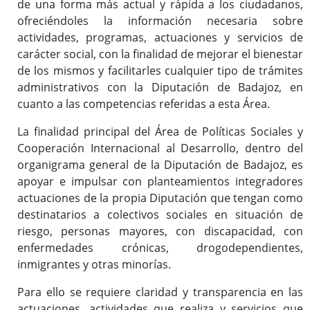
de una forma más actual y rápida a los ciudadanos,
Teleasistencia domiciliaria
ofreciéndoles la información necesaria sobre
actividades, programas, actuaciones y servicios de
carácter social, con la finalidad de mejorar el bienestar
Bases de la convocatoria para concesión de subvenciones a
de los mismos y facilitarles cualquier tipo de trámites
proyectos de acción social
administrativos con la Diputación de Badajoz, en
cuanto a las competencias referidas a esta Área.
La finalidad principal del Área de Políticas Sociales y
Bases de la convocatoria para concesión de subvenciones a
Cooperación Internacional al Desarrollo, dentro del
proyectos en países en vías de desarrollo
organigrama general de la Diputación de Badajoz, es
Entidades con convenio
apoyar e impulsar con planteamientos integradores
actuaciones de la propia Diputación que tengan como
destinatarios a colectivos sociales en situación de
Bases de la convocatoria para concesión a proyectos para el
riesgo, personas mayores, con discapacidad, con
fomento de nuestra cultura, arte, tradiciones y gastronomía
enfermedades crónicas, drogodependientes,
inmigrantes y otras minorías.
Para ello se requiere claridad y transparencia en las
Bases de la convocatoria para concesión a proyectos
actuaciones, actividades que realiza y servicios que
orientados a la mejora de la salud mental