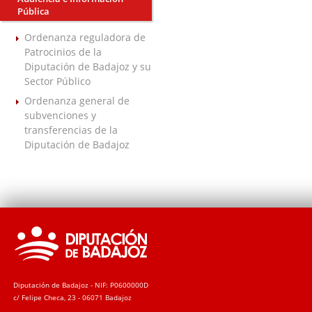
Pública
Ordenanza reguladora de
Patrocinios de la
Diputación de Badajoz y su
Sector Público
Ordenanza general de
subvenciones y
transferencias de la
Diputación de Badajoz
Diputación de Badajoz - NIF: P0600000D
c/ Felipe Checa, 23 - 06071 Badajoz