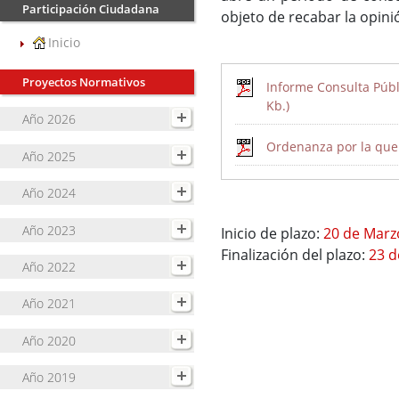
Participación Ciudadana
objeto de recabar la opini
Inicio
Proyectos Normativos
Informe Consulta Públi
Kb.)
Año 2026
Ordenanza por la que s
Año 2025
Año 2024
Año 2023
Inicio de plazo:
20 de Marz
Finalización del plazo:
23 d
Año 2022
Año 2021
Año 2020
Año 2019