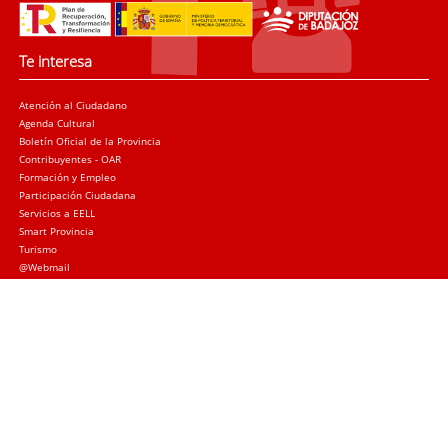
Te interesa
Atención al Ciudadano
Agenda Cultural
Boletín Oficial de la Provincia
Contribuyentes - OAR
Formación y Empleo
Participación Ciudadana
Servicios a EELL
Smart Provincia
Turismo
@Webmail
Trámites
Sede electrónica
Quejas y sugerencias
Licitación Local
Licitación Provincial
Subvenciones
Canal de denuncias