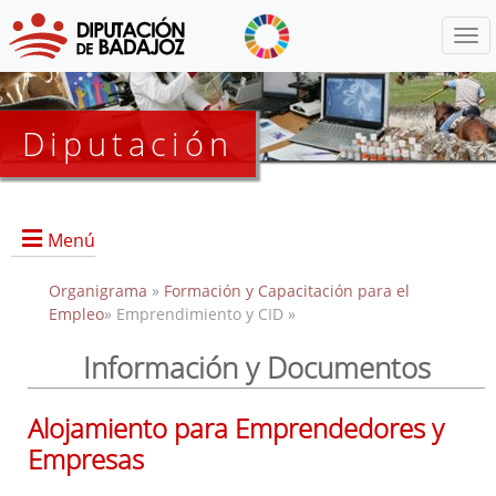
Menú
Diputación
Menú
Organigrama
»
Formación y Capacitación para el
Empleo
» Emprendimiento y CID »
Relación de CID en la provincia
Información y Documentos
Localización de los CID
Información y Documentos
Alojamiento para Emprendedores y
Empresas