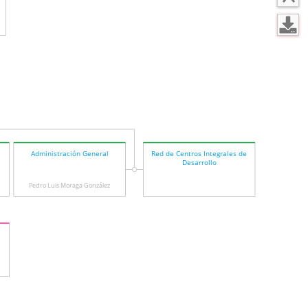
Administración General
Red de Centros Integrales de
Desarrollo
Pedro Luis Moraga González