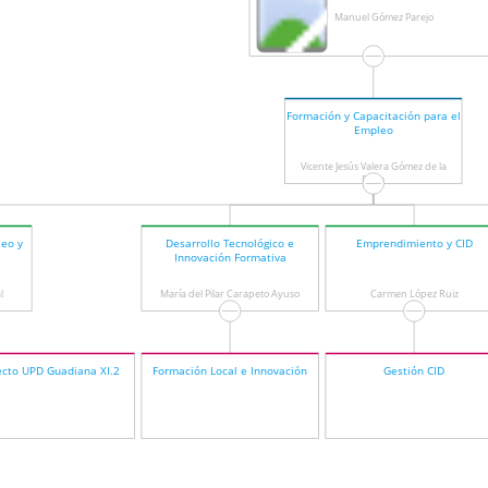
Manuel Gómez Parejo
Formación y Capacitación para el
Empleo
Vicente Jesús Valera Gómez de la
Peña
leo y
Desarrollo Tecnológico e
Emprendimiento y CID
l
Innovación Formativa
l
María del Pilar Carapeto Ayuso
Carmen López Ruiz
ecto UPD Guadiana XI.2
Formación Local e Innovación
Gestión CID