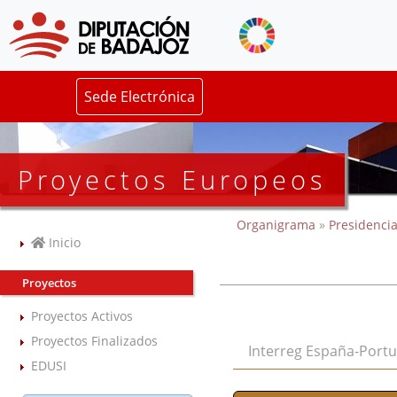
Sede Electrónica
Proyectos Europeos
Organigrama
»
Presidencia
Inicio
Proyectos
Proyectos Activos
Proyectos Finalizados
Interreg España-Port
EDUSI