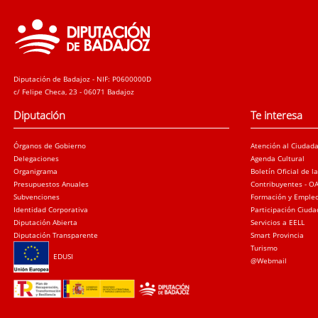
Diputación de Badajoz - NIF: P0600000D
c/ Felipe Checa, 23 - 06071 Badajoz
Diputación
Te interesa
Órganos de Gobierno
Atención al Ciudad
Delegaciones
Agenda Cultural
Organigrama
Boletín Oficial de l
Presupuestos Anuales
Contribuyentes - O
Subvenciones
Formación y Emple
Identidad Corporativa
Participación Ciud
Diputación Abierta
Servicios a EELL
Diputación Transparente
Smart Provincia
Turismo
EDUSI
@Webmail