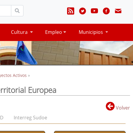
Cultura
Empleo
Municipios
yectos Activos
»
rritorial Europea
Volver
ED
Interreg Sudoe