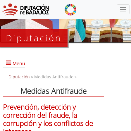
Menú
Diputación
Menú
Diputación
» Medidas Antifraude »
Medidas Antifraude
Medidas Antifraude
Documentos
Prevención, detección y
Buzón Antifraude
corrección del fraude, la
corrupción y los conflictos de
Enlaces relacionados