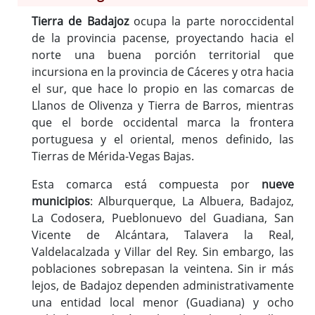
La Codosera
Tierra de Badajoz
ocupa la parte noroccidental
Pueblonuevo del Guadiana
de la provincia pacense, proyectando hacia el
San Vicente de Alcántara
norte una buena porción territorial que
Talavera la Real
incursiona en la provincia de Cáceres y otra hacia
Valdelacalzada
el sur, que hace lo propio en las comarcas de
Llanos de Olivenza y Tierra de Barros, mientras
Villar del Rey
que el borde occidental marca la frontera
portuguesa y el oriental, menos definido, las
Tierras de Mérida-Vegas Bajas.
Esta comarca está compuesta por
nueve
municipios
: Alburquerque, La Albuera, Badajoz,
La Codosera, Pueblonuevo del Guadiana, San
Vicente de Alcántara, Talavera la Real,
Valdelacalzada y Villar del Rey. Sin embargo, las
poblaciones sobrepasan la veintena. Sin ir más
lejos, de Badajoz dependen administrativamente
una entidad local menor (Guadiana) y ocho