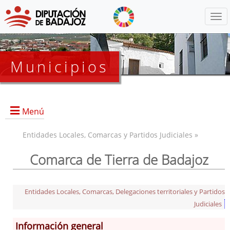
Menú
Municipios
Menú
Entidades Locales, Comarcas y Partidos Judiciales »
Comarca de Tierra de Badajoz
Alburquerque
Badajoz
Guadiana
Entidades Locales, Comarcas, Delegaciones territoriales y Partidos
Judiciales
Guadiana
La Albuera
Información general