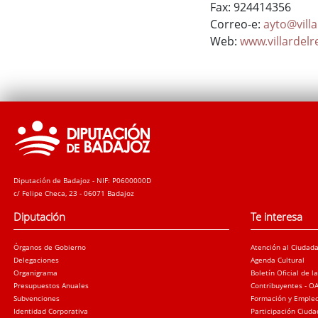
Fax: 924414356
Correo-e:
ayto@villa
Web:
www.villardelr
Diputación de Badajoz - NIF: P0600000D
c/ Felipe Checa, 23 - 06071 Badajoz
Diputación
Te interesa
Órganos de Gobierno
Atención al Ciudad
Delegaciones
Agenda Cultural
Organigrama
Boletín Oficial de l
Presupuestos Anuales
Contribuyentes - O
Subvenciones
Formación y Emple
Identidad Corporativa
Participación Ciud