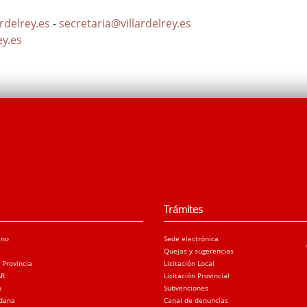
rdelrey.es
-
secretaria@villardelrey.es
ey.es
Trámites
ano
Sede electrónica
Quejas y sugerencias
a Provincia
Licitación Local
AR
Licitación Provincial
o
Subvenciones
adana
Canal de denuncias