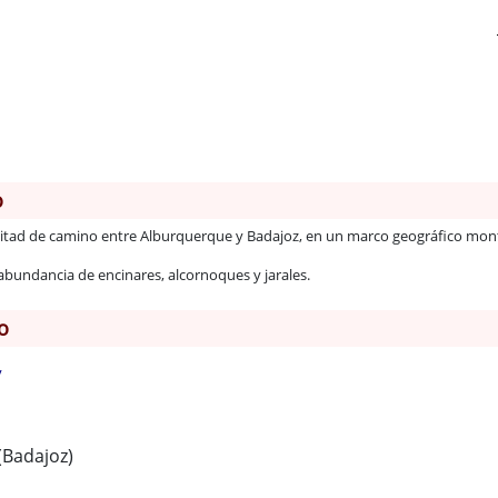
o
 mitad de camino entre Alburquerque y Badajoz, en un marco geográfico mon
a abundancia de encinares, alcornoques y jarales.
o
y
 (Badajoz)
1