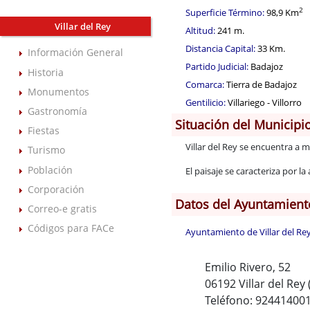
2
Superficie Término:
98,9 Km
Villar del Rey
Altitud:
241 m.
Distancia Capital:
33 Km.
Información General
Partido Judicial:
Badajoz
Historia
Comarca:
Tierra de Badajoz
Monumentos
Gentilicio:
Villariego - Villorro
Gastronomía
Situación del Municipi
Fiestas
Villar del Rey se encuentra a
Turismo
Población
El paisaje se caracteriza por l
Corporación
Datos del Ayuntamient
Correo-e gratis
Códigos para FACe
Ayuntamiento de Villar del Re
Emilio Rivero, 52
06192 Villar del Rey
Teléfono: 92441400