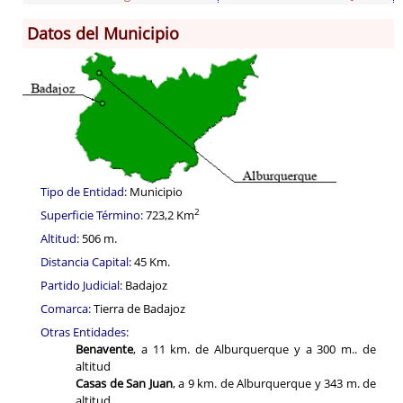
Datos del Municipio
Información General
Historia
Monumentos
Gastronomía
Fiestas
Turismo
Tipo de Entidad:
Municipio
Población
2
Superficie Término:
723,2 Km
Corporación
Altitud:
506 m.
Correo-e gratis
Distancia Capital:
45 Km.
Radio en Internet
Partido Judicial:
Badajoz
Comarca:
Tierra de Badajoz
Otras Entidades:
Benavente
, a 11 km. de Alburquerque y a 300 m.. de
altitud
Casas de San Juan
, a 9 km. de Alburquerque y 343 m. de
altitud