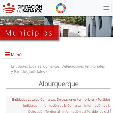
Menú
Municipios
Menú
Entidades Locales, Comarcas, Delegaciones territoriales
y Partidos Judiciales »
Alburquerque
Entidades Locales, Comarcas, Delegaciones terriroriales y Partidos
Judiciales
Información de la Comarca
Información de la
Delegación Territorial
Información del Partido Judicial