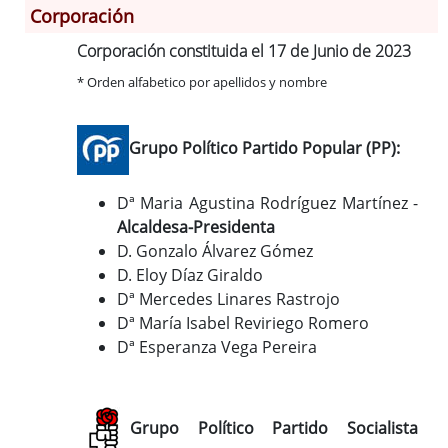
Corporación
Corporación constituida el 17 de Junio de 2023
Información General
* Orden alfabetico por apellidos y nombre
Historia
Monumentos
Gastronomía
Grupo Político Partido Popular (PP):
Fiestas
Dª Maria Agustina Rodríguez Martínez -
Turismo
Alcaldesa-Presidenta
Población
D. Gonzalo Álvarez Gómez
Archivo Municipal
D. Eloy Díaz Giraldo
Corporación
Dª Mercedes Linares Rastrojo
Correo-e gratis
Dª María Isabel Reviriego Romero
Dª Esperanza Vega Pereira
Grupo Político Partido Socialista