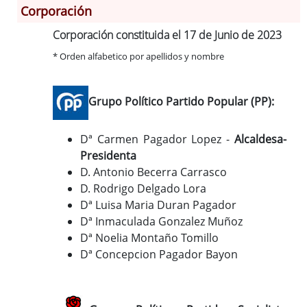
Corporación
Corporación constituida el 17 de Junio de 2023
Información General
* Orden alfabetico por apellidos y nombre
Historia
Monumentos
Gastronomía
Grupo Político Partido Popular (PP):
Fiestas
Turismo
Dª Carmen Pagador Lopez -
Alcaldesa-
Presidenta
Población
D. Antonio Becerra Carrasco
Corporación
D. Rodrigo Delgado Lora
Correo-e gratis
Dª Luisa Maria Duran Pagador
Códigos para FACe
Dª Inmaculada Gonzalez Muñoz
Dª Noelia Montaño Tomillo
Dª Concepcion Pagador Bayon