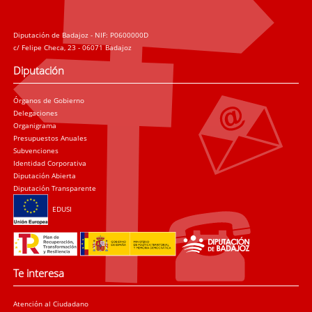
Diputación de Badajoz - NIF: P0600000D
c/ Felipe Checa, 23 - 06071 Badajoz
Diputación
Órganos de Gobierno
Delegaciones
Organigrama
Presupuestos Anuales
Subvenciones
Identidad Corporativa
Diputación Abierta
Diputación Transparente
EDUSI
Te interesa
Atención al Ciudadano