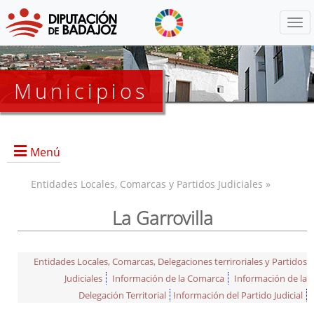
Menú
Municipios
Menú
Entidades Locales, Comarcas y Partidos Judiciales »
La Garrovilla
Entidades Locales, Comarcas, Delegaciones terriroriales y Partidos
Judiciales
Información de la Comarca
Información de la
Delegación Territorial
Información del Partido Judicial