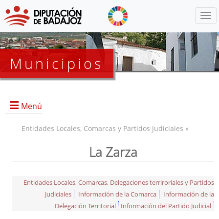
Menú
Municipios
Menú
Entidades Locales, Comarcas y Partidos Judiciales »
La Zarza
Entidades Locales, Comarcas, Delegaciones terriroriales y Partidos
Judiciales
Información de la Comarca
Información de la
Delegación Territorial
Información del Partido Judicial