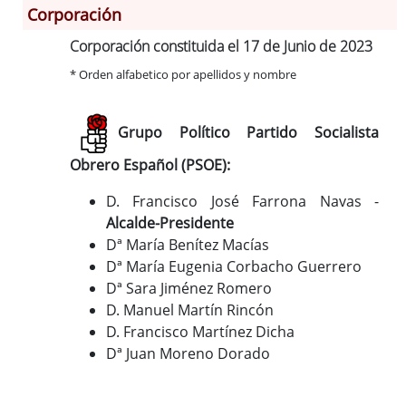
Corporación
Corporación constituida el 17 de Junio de 2023
Información General
Historia
* Orden alfabetico por apellidos y nombre
Monumentos
Gastronomía
Grupo Político Partido Socialista
Fiestas
Obrero Español (PSOE):
Turismo
Población
D. Francisco José Farrona Navas -
Alcalde-Presidente
Corporación
Dª María Benítez Macías
Correo-e gratis
Dª María Eugenia Corbacho Guerrero
Códigos para FACe
Dª Sara Jiménez Romero
D. Manuel Martín Rincón
D. Francisco Martínez Dicha
Dª Juan Moreno Dorado