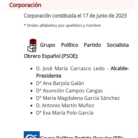
Corporación
Corporación constituida el 17 de Junio de 2023
Información General
* Orden alfabetico por apellidos y nombre
Historia
Monumentos
Gastronomía
Grupo Político Partido Socialista
Fiestas
Obrero Español (PSOE):
Turismo
D. José María Carrasco Ledo -
Alcalde-
Población
Presidente
Corporación
Dª Ana Barjola Galán
Correo-e gratis
Dª Asunción Campos Cangas
Códigos para FACe
Dª María Magdalena García Sánchez
D. Antonio Martín Muñoz
Dª Eva María Polo García