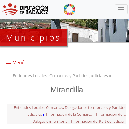
Menú
Municipios
Menú
Entidades Locales, Comarcas y Partidos Judiciales »
Mirandilla
Entidades Locales, Comarcas, Delegaciones terriroriales y Partidos
Judiciales
Información de la Comarca
Información de la
Delegación Territorial
Información del Partido Judicial