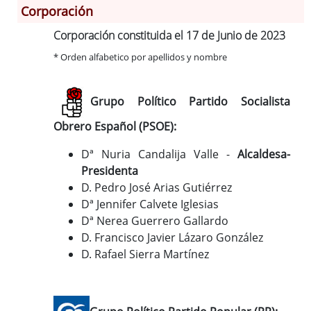
Corporación
Corporación constituida el 17 de Junio de 2023
Información General
Historia
* Orden alfabetico por apellidos y nombre
Monumentos
Gastronomía
Grupo Político Partido Socialista
Fiestas
Obrero Español (PSOE):
Turismo
Dª Nuria Candalija Valle -
Alcaldesa-
Población
Presidenta
Archivo Municipal
D. Pedro José Arias Gutiérrez
Corporación
Dª Jennifer Calvete Iglesias
Correo-e gratis
Dª Nerea Guerrero Gallardo
Códigos para FACe
D. Francisco Javier Lázaro González
D. Rafael Sierra Martínez