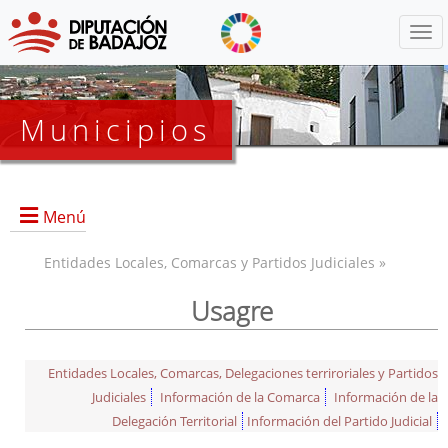
Menú
Municipios
Menú
Entidades Locales, Comarcas y Partidos Judiciales »
Usagre
Entidades Locales, Comarcas, Delegaciones terriroriales y Partidos
Judiciales
Información de la Comarca
Información de la
Delegación Territorial
Información del Partido Judicial