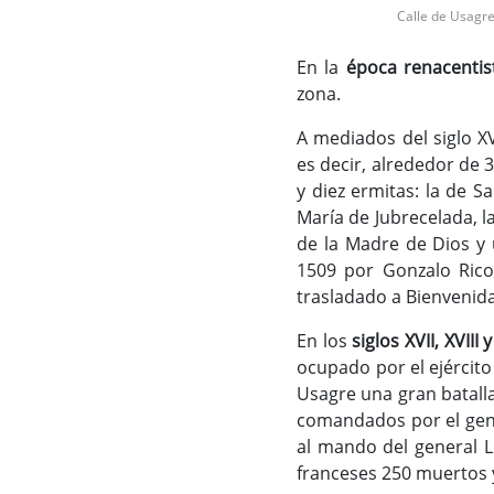
Calle de Usagr
En la
época renacentis
zona.
A mediados del siglo X
es decir, alrededor de 3
y diez ermitas: la de S
María de Jubrecelada, l
de la Madre de Dios y 
1509 por Gonzalo Ric
trasladado a Bienvenida
En los
siglos XVII, XVIII y
ocupado por el ejército
Usagre una gran batalla
comandados por el gener
al mando del general L
franceses 250 muertos y