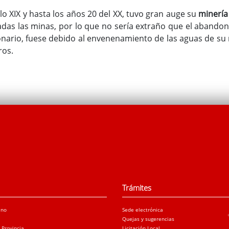
o XIX y hasta los años 20 del XX, tuvo gran auge su
minería
tadas las minas, por lo que no sería extraño que el abando
nario, fuese debido al envenenamiento de las aguas de su r
ros.
Trámites
ano
Sede electrónica
Quejas y sugerencias
a Provincia
Licitación Local