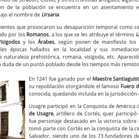
en de la población se encuentra en un asentamiento e
 bajo el nombre de
Ursaria
.
mientos que provocaron su desaparición temporal como ce
ado por los
Romanos
, a los que se les atribuye el término
U
isigodos
y los
Árabes
, según ponen de manifiesto los
les épocas hallados en la localidad y sus inmediacio
 naturaleza prehistórica, romana, visigoda, etc. Apareci
in duda de un punto poblado desde los tiempos más remoto
En 1241 fue ganado por el
Maestre Santiaguist
su repoblación otorgándole el famoso
Fuero d
conocida, quedando incluida en la jurisdicció
Usagre participó en la Conquista de América 
de Usagre
, artillero de Cortés, quer partici
fue personaje destacado en la victoria sobr
tomó parte con Cortés en la conquista de la c
Salvador, siendo uno de los 73 fundadores de 