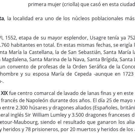
primera mujer (criolla) que casó en esta ciudad 
e
ta
, la localidad era uno de los núcleos poblacionales má
VI, 1552, etapa de su mayor esplendor, Usagre tenía ya 75
.760 habitantes en total. En estas mismas fechas, se erigía l
anta María la Castellana, la de San Sebastián, Santa María 
a Magdalena, Santa Marina de la Nava, Santa Brígida, Santa 
un convento de profesas de la Orden Seráfica de la Conc
ohombre y su esposa María de Cepeda -aunque en 1723 
-.
 XIX
fue centro comarcal de lavado de lanas finas y en este 
 francés de Napoleón durante dos años. El día 25 de mayo d
 entre 2.300 húsares y dragones aliados (Españoles, britán
al inglés Sir William Lumley y 3.500 dragones franceses del
etour-Maubourg, siendo el resultado que ganaron los alia
 heridos y 78 prisioneros, por 20 muertos y heridos de los 