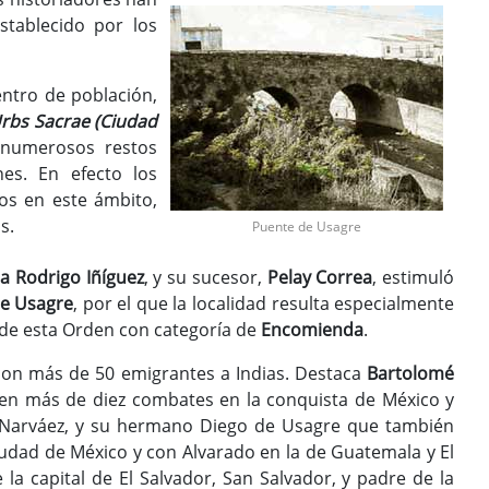
stablecido por los
ntro de población,
rbs Sacrae (Ciudad
 numerosos restos
nes. En efecto los
dos en este ámbito,
s.
Puente de Usagre
a Rodrigo Iñíguez
, y su sucesor,
Pelay Correa
, estimuló
e Usagre
, por el que la localidad resulta especialmente
n de esta Orden con categoría de
Encomienda
.
con más de 50 emigrantes a Indias. Destaca
Bartolomé
pó en más de diez combates en la conquista de México y
e Narváez, y su hermano Diego de Usagre que también
iudad de México y con Alvarado en la de Guatemala y El
la capital de El Salvador, San Salvador, y padre de la