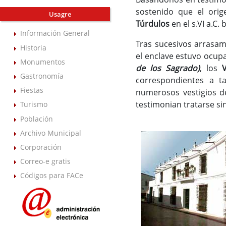
sostenido que el orig
Usagre
Túrdulos
en el s.VI a.C.
Información General
Tras sucesivos arrasa
Historia
el enclave estuvo ocup
Monumentos
de los Sagrado)
, los
V
Gastronomía
correspondientes a ta
Fiestas
numerosos vestigios de
testimonian tratarse s
Turismo
Población
Archivo Municipal
Corporación
Correo-e gratis
Códigos para FACe