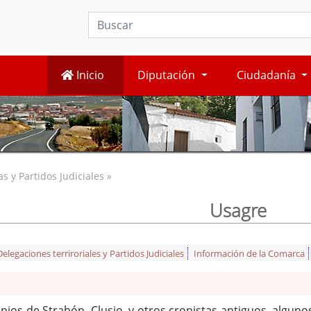
Inicio
Diputación
Ciudadanía
 y Partidos Judiciales »
Usagre
legaciones terriroriales y Partidos Judiciales
Información de la Comarca
ios de Strabón, Clusio, y otros cronistas antiguos, alguno