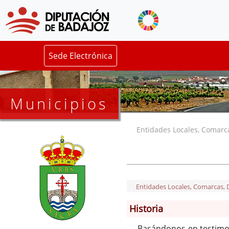
Sede Electrónica
Municipios
Entidades Locales, Comarcas
Entidades Locales, Comarcas, De
Historia
Basándonos en testimon