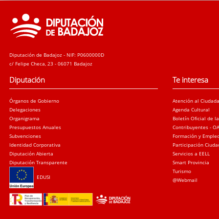
Diputación de Badajoz - NIF: P0600000D
c/ Felipe Checa, 23 - 06071 Badajoz
Diputación
Te interesa
Órganos de Gobierno
Atención al Ciudad
Delegaciones
Agenda Cultural
Organigrama
Boletín Oficial de l
Presupuestos Anuales
Contribuyentes - O
Subvenciones
Formación y Emple
Identidad Corporativa
Participación Ciud
Diputación Abierta
Servicios a EELL
Diputación Transparente
Smart Provincia
Turismo
EDUSI
@Webmail