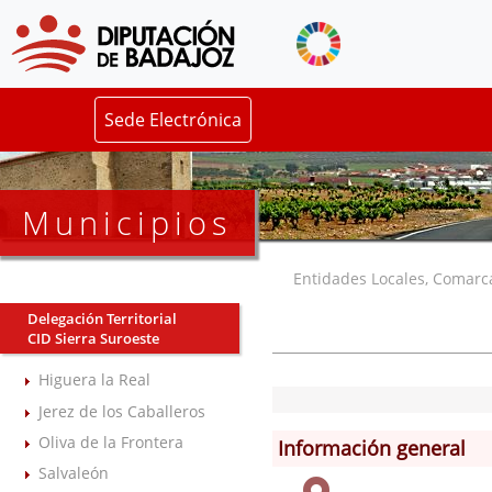
Sede Electrónica
Municipios
Entidades Locales, Comarcas
Delegación Territorial
CID Sierra Suroeste
Higuera la Real
Jerez de los Caballeros
Oliva de la Frontera
Información general
Salvaleón