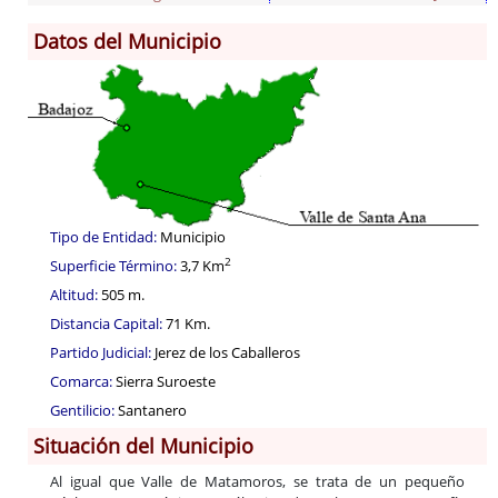
Datos del Municipio
Información General
Historia
Monumentos
Gastronomía
Fiestas
Turismo
Tipo de Entidad:
Municipio
Población
2
Superficie Término:
3,7 Km
Corporación
Altitud:
505 m.
Correo-e gratis
Distancia Capital:
71 Km.
Códigos para FACe
Partido Judicial:
Jerez de los Caballeros
Comarca:
Sierra Suroeste
Gentilicio:
Santanero
Situación del Municipio
Al igual que Valle de Matamoros, se trata de un pequeño