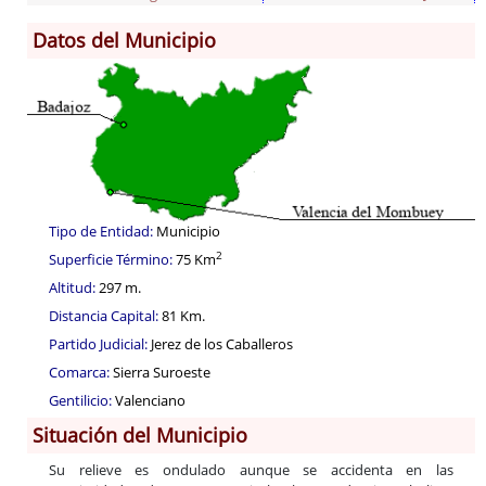
Información General
Datos del Municipio
Historia
Monumentos
Gastronomía
Fiestas
Turismo
Población
Tipo de Entidad:
Municipio
Corporación
2
Superficie Término:
75 Km
Correo-e gratis
Altitud:
297 m.
Códigos para FACe
Distancia Capital:
81 Km.
Partido Judicial:
Jerez de los Caballeros
Comarca:
Sierra Suroeste
Gentilicio:
Valenciano
Situación del Municipio
Su relieve es ondulado aunque se accidenta en las