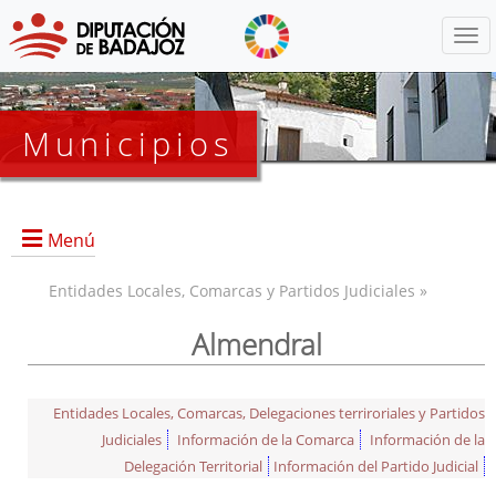
Menú
Municipios
Menú
Entidades Locales, Comarcas y Partidos Judiciales »
Almendral
Entidades Locales, Comarcas, Delegaciones terriroriales y Partidos
Judiciales
Información de la Comarca
Información de la
Delegación Territorial
Información del Partido Judicial