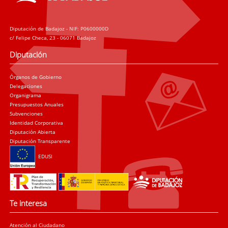
Diputación de Badajoz - NIF: P0600000D
c/ Felipe Checa, 23 - 06071 Badajoz
Diputación
Órganos de Gobierno
Delegaciones
Organigrama
Presupuestos Anuales
Subvenciones
Identidad Corporativa
Diputación Abierta
Diputación Transparente
EDUSI
Te interesa
Atención al Ciudadano