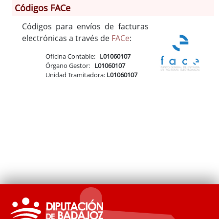
Códigos FACe
Códigos para envíos de facturas
Información General
electrónicas a través de
FACe
:
Historia
Monumentos
Oficina Contable:
L01060107
Órgano Gestor:
L01060107
Gastronomía
Unidad Tramitadora:
L01060107
Fiestas
Turismo
Población
Archivo Municipal
Corporación
Correo-e gratis
Códigos para FACe