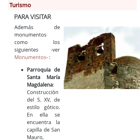
Turismo
PARA VISITAR
Información General
Historia
Además de
monumentos
Monumentos
como los
Gastronomía
siguientes -ver
Fiestas
Monumentos
- :
Turismo
Parroquia de
Población
Santa María
Archivo Municipal
Magdalena
:
Corporación
Construcción
Correo-e gratis
del S. XV, de
Códigos para FACe
estilo gótico.
En ella se
encuentra la
capilla de San
Mauro,