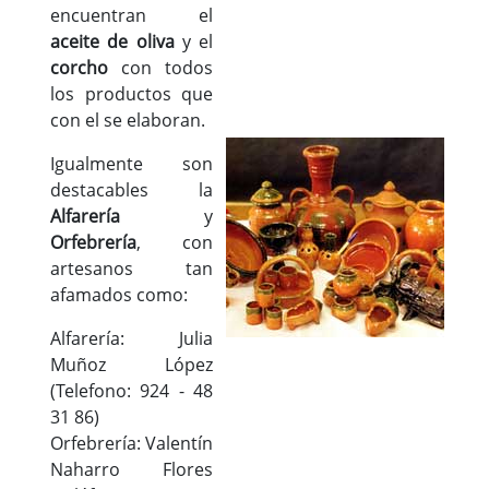
encuentran el
aceite de oliva
y el
corcho
con todos
los productos que
con el se elaboran.
Igualmente son
destacables la
Alfarería
y
Orfebrería
, con
artesanos tan
afamados como:
Alfarería: Julia
Muñoz López
(Telefono: 924 - 48
31 86)
Orfebrería: Valentín
Naharro Flores