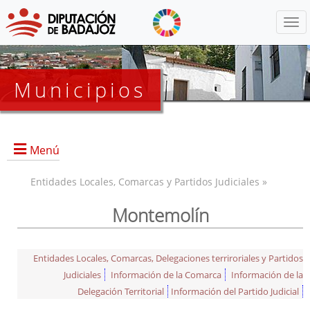
Menú
Municipios
Menú
Entidades Locales, Comarcas y Partidos Judiciales »
Montemolín
Entidades Locales, Comarcas, Delegaciones terriroriales y Partidos
Judiciales
Información de la Comarca
Información de la
Delegación Territorial
Información del Partido Judicial