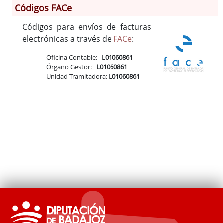
Códigos FACe
Códigos para envíos de facturas
Información General
electrónicas a través de
FACe
:
Historia
Oficina Contable:
L01060861
Monumentos
Órgano Gestor:
L01060861
Gastronomía
Unidad Tramitadora:
L01060861
Fiestas
Turismo
Población
Corporación
Correo-e gratis
Códigos para FACe