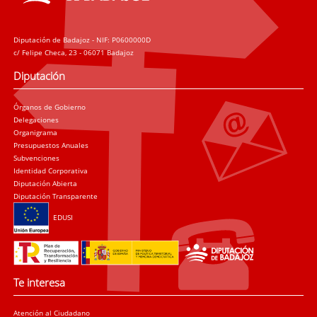
Diputación de Badajoz - NIF: P0600000D
c/ Felipe Checa, 23 - 06071 Badajoz
Diputación
Órganos de Gobierno
Delegaciones
Organigrama
Presupuestos Anuales
Subvenciones
Identidad Corporativa
Diputación Abierta
Diputación Transparente
EDUSI
Te interesa
Atención al Ciudadano