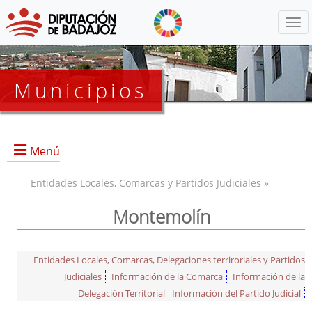
Menú
Municipios
Menú
Entidades Locales, Comarcas y Partidos Judiciales »
Montemolín
Entidades Locales, Comarcas, Delegaciones terriroriales y Partidos
Judiciales
Información de la Comarca
Información de la
Delegación Territorial
Información del Partido Judicial