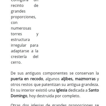
recinto de
grandes
proporciones,
con
numerosas
torres y
estructura
irregular para
adaptarse a la
crestería del
cerro.
De sus antiguos componentes se conservan la
puerta en recodo
, algunos
aljibes, mazmorras
y
otros restos que patentizan su antigua grandeza.
En su interior existió una
iglesia
dedicada a
Santo
Domingo
, hoy destruida por completo.
Otras dos iglesias de grandes proporciones se