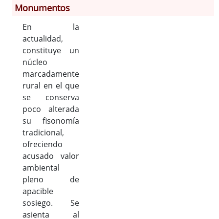
Monumentos
En la
Información General
actualidad,
Historia
constituye un
Monumentos
núcleo
Gastronomía
marcadamente
Fiestas
rural en el que
se conserva
Turismo
poco alterada
Población
su fisonomía
Corporación
tradicional,
Correo-e gratis
ofreciendo
Códigos para FACe
acusado valor
ambiental
pleno de
apacible
sosiego. Se
asienta al