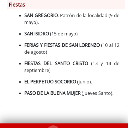
Fiestas
Información General
SAN GREGORIO
. Patrón de la localidad (9 de
Historia
mayo).
Monumentos
SAN ISIDRO
(15 de mayo)
Gastronomía
Fiestas
FERIAS Y FIESTAS DE SAN LORENZO
(10 al 12
de agosto)
Turismo
Población
FIESTAS DEL SANTO CRISTO
(13 y 14 de
Archivo Municipal
septiembre)
Corporación
EL PERPETUO SOCORRO
(junio).
Correo-e gratis
PASO DE LA BUENA MUJER
(Jueves Santo).