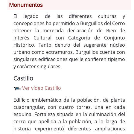
Monumentos
Información General
El legado de las diferentes culturas y
Historia
concepciones ha permitido a Burguillos del Cerro
Monumentos
obtener la merecida declaración de Bien de
Interés Cultural con Categoría de Conjunto
Gastronomía
Histórico. Tanto dentro del sugerente núcleo
Fiestas
urbano como extramuros, Burguillos cuenta con
Turismo
singulares edificaciones que le confieren tipismo
Población
y carácter singulares:
Archivo Municipal
Castillo
Corporación
Ver vídeo Castillo
Correo-e gratis
Edificio emblemático de la población, de planta
cuadrangular, con cuatro torres, una en cada
esquina. Fortaleza situada en la culminación del
cerro que apellida a la población, a lo largo de
historia experimentó diferentes ampliaciones