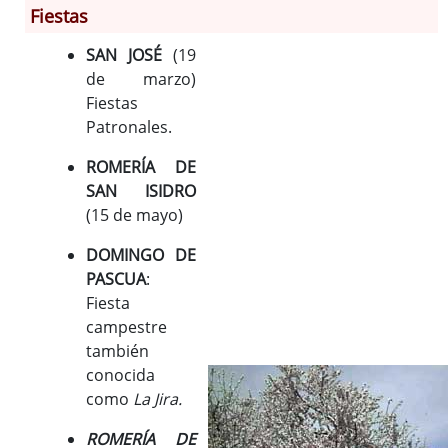
Fiestas
Información General
SAN JOSÉ
(19
Historia
de marzo)
Monumentos
Fiestas
Gastronomía
Patronales.
Fiestas
ROMERÍA DE
Turismo
SAN ISIDRO
Población
(15 de mayo)
Archivo Municipal
DOMINGO DE
Corporación
PASCUA
:
Correo-e gratis
Fiesta
Códigos para FACe
campestre
también
conocida
como
La Jira.
ROMERÍA DE