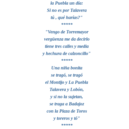
la Puebla un día:
Si no es por Talavera
tú , qué harías?"
*****
"Vengo de Torremayor
vergüenza me da decirlo
tiene tres calles y media
y hechura de calzoncillo"
*****
Una niña bonita
se tragó, se tragó
el Montijo y La Puebla
Talavera y Lobón,
y si no la sujetan,
se traga a Badajoz
con la Plaza de Toros
y toreros y tó"
*****