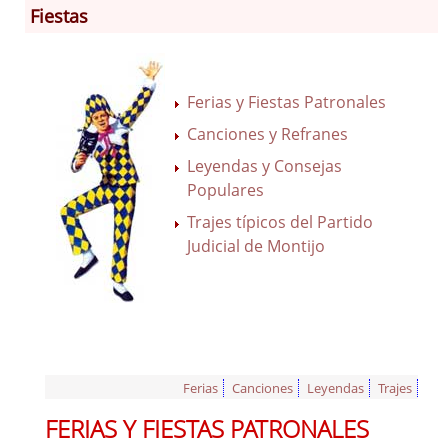
Fiestas
Información General
Historia
Ferias y Fiestas Patronales
Monumentos
Canciones y Refranes
Gastronomía
Leyendas y Consejas
Fiestas
Populares
Turismo
Trajes típicos del Partido
Población
Judicial de Montijo
Corporación
Códigos para FACe
Ferias
Canciones
Leyendas
Trajes
FERIAS Y FIESTAS PATRONALES