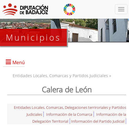
Menú
Municipios
Menú
Entidades Locales, Comarcas y Partidos Judiciales »
Calera de León
Entidades Locales, Comarcas, Delegaciones terriroriales y Partidos
Judiciales
Información de la Comarca
Información de la
Delegación Territorial
Información del Partido Judicial
Información General