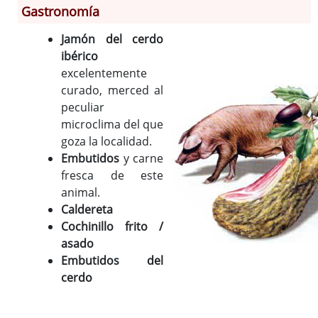
Historia
Gastronomía
Monumentos
Jamón del cerdo
Gastronomía
ibérico
Fiestas
excelentemente
Turismo
curado, merced al
peculiar
Población
microclima del que
Corporación
goza la localidad.
Correo-e gratis
Embutidos
y carne
Códigos para FACe
fresca de este
animal.
Caldereta
Cochinillo frito /
asado
Embutidos del
cerdo