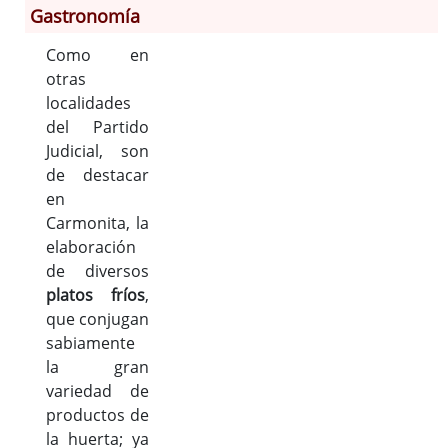
Gastronomía
Como en
Información General
otras
Historia
localidades
Monumentos
del Partido
Gastronomía
Judicial, son
Fiestas
de destacar
Turismo
en
Carmonita, la
Población
elaboración
Corporación
de diversos
Correo-e gratis
platos fríos
,
Códigos para FACe
que conjugan
sabiamente
la gran
variedad de
productos de
la huerta; ya