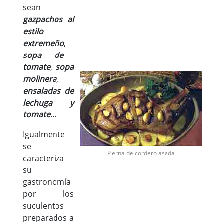
sean
gazpachos al
estilo
extremeño
,
sopa de
tomate
,
sopa
molinera
,
ensaladas de
lechuga y
tomate
...
Igualmente
se
Pierna de cordero asada
caracteriza
su
gastronomía
por los
suculentos
preparados a