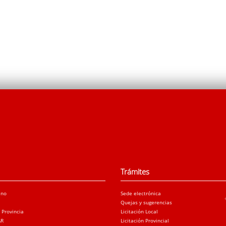
Trámites
ano
Sede electrónica
Quejas y sugerencias
a Provincia
Licitación Local
AR
Licitación Provincial