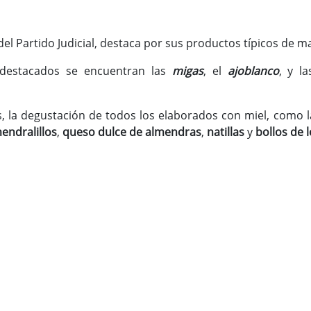
 del Partido Judicial, destaca por sus productos típicos de m
 destacados se encuentran las
migas
, el
ajoblanco
, y l
s, la degustación de todos los elaborados con miel, como 
endralillos
,
queso dulce de almendras
,
natillas
y
bollos de 