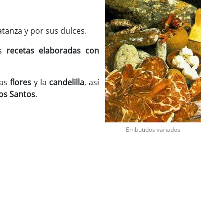
atanza y por sus dulces.
as
recetas elaboradas con
las
flores
y la
candelilla
, así
los Santos
.
Embutidos variados