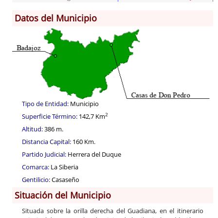
Datos del Municipio
Información General
Historia
Monumentos
Gastronomía
Fiestas
Turismo
Tipo de Entidad:
Municipio
Población
2
Superficie Término:
142,7 Km
Archivo Municipal
Altitud:
386 m.
Corporación
Distancia Capital:
160 Km.
Correo-e gratis
Partido Judicial:
Herrera del Duque
Códigos para FACe
Comarca:
La Siberia
Gentilicio:
Casaseño
Situación del Municipio
Situada sobre la orilla derecha del Guadiana, en el itinerario