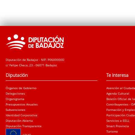
Diputación de Badajoz - NIF: P0600000D
c/ Felipe Checa, 23 - 06071 Badajoz
Diputación
Te interesa
Órganos de Gobierno
Atención al Ciudad
Delegaciones
Agenda Cultural
Organigrama
Boletín Oficial de l
Presupuestos Anuales
Contribuyentes - O
Subvenciones
Formación y Emple
Identidad Corporativa
Participación Ciud
Diputación Abierta
Servicios a EELL
Diputación Transparente
Smart Provincia
Turismo