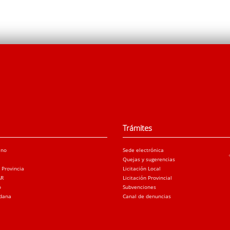
Trámites
ano
Sede electrónica
Quejas y sugerencias
a Provincia
Licitación Local
AR
Licitación Provincial
o
Subvenciones
adana
Canal de denuncias