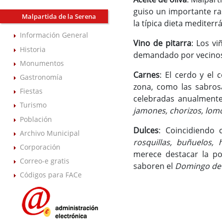
guiso un importante ra
Malpartida de la Serena
la típica dieta mediterr
Información General
Vino de pitarra
: Los v
Historia
demandado por vecinos 
Monumentos
Carnes
: El cerdo y el
Gastronomía
zona, como las sabro
Fiestas
celebradas anualmente 
Turismo
jamones, chorizos, lom
Población
Dulces
: Coincidiendo 
Archivo Municipal
rosquillas, buñuelos, h
Corporación
merece destacar la po
Correo-e gratis
saboren el
Domingo de
Códigos para FACe