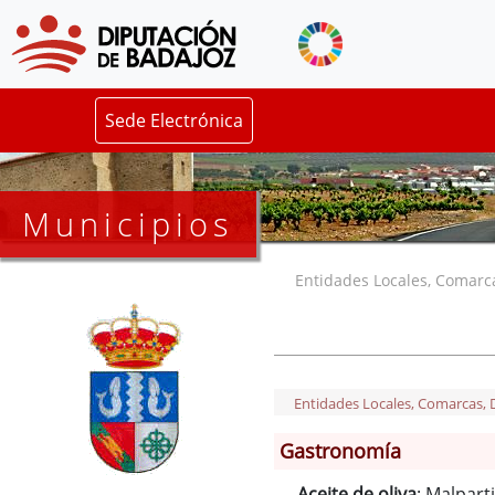
Sede Electrónica
Municipios
Entidades Locales, Comarcas
Entidades Locales, Comarcas, De
Gastronomía
Aceite de oliva
: Malpart