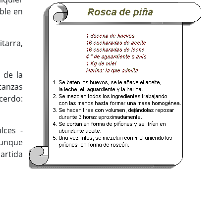
ble en
tarra,
 de la
tanzas
cerdo:
lces -
aunque
artida