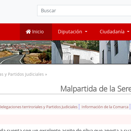
Inicio
Diputación
Ciudadanía
 y Partidos Judiciales »
Malpartida de la Ser
legaciones terriroriales y Partidos Judiciales
Información de la Comarca
ida cuenta con un excelente aceite de oliva que aporta a cu