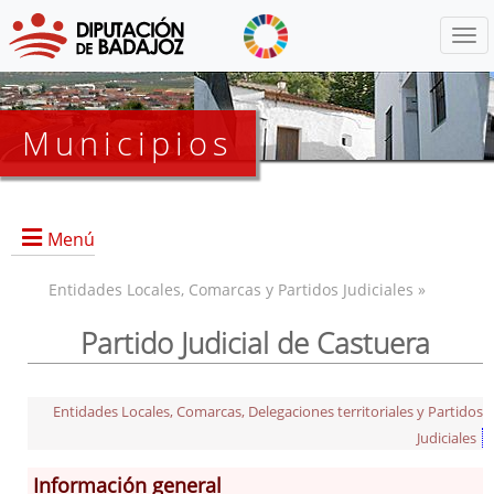
Menú
Municipios
Menú
Entidades Locales, Comarcas y Partidos Judiciales »
Partido Judicial de Castuera
Entidades Locales, Comarcas, Delegaciones territoriales y Partidos
Benquerencia de la Serena
Judiciales
Cabeza del Buey
Información general