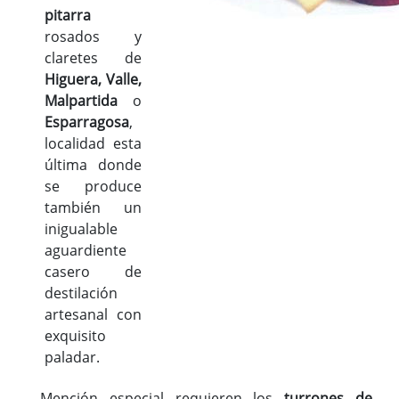
pitarra
rosados y
claretes de
Higuera, Valle,
Malpartida
o
Esparragosa
,
localidad esta
última donde
se produce
también un
inigualable
aguardiente
casero de
destilación
artesanal con
exquisito
paladar.
Mención especial requieren los
turrones de