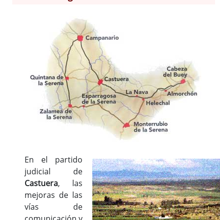
Capilla
Castuera
Esparragosa de la Serena
Higuera de la Serena
Malpartida de la Serena
Monterrubio de la Serena
Peñalsordo
Peraleda del Zaucejo
Quintana de la Serena
Valle de la Serena
Zalamea de la Serena
Zarza-Capilla
En el partido
judicial de
Castuera
, las
mejoras de las
vías de
comunicación y