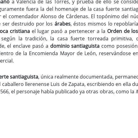
mano
a Valencia de las Torres, y prueba de ello se consid
guramente fuera la del homenaje de la casa fuerte santiagu
por el comendador Alonso de Cárdenas. El topónimo del nú
 ser destruido por los
árabes
, éstos mismos lo repoblarí
oca cristiana
el lugar pasó a pertenecer a la
Orden de los
, según la tradición, la casa fuerte torreada primitiva
e, el enclave pasó a
dominio santiaguista
como posesión 
, dentro de la Encomienda Mayor de León, reservándose e
ercial.
erte santiaguista
, única realmente documentada, permaneci
el caballero llerenense Luis de Zapata, escribiendo en ella 
566, el personaje había publicado ya otras obras, como la