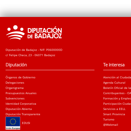
Diputación de Badajoz - NIF: P0600000D
c/ Felipe Checa, 23 - 06071 Badajoz
Diputación
Te interesa
Órganos de Gobierno
Atención al Ciudad
Delegaciones
Agenda Cultural
Organigrama
Boletín Oficial de l
Presupuestos Anuales
Contribuyentes - O
Subvenciones
Formación y Emple
Identidad Corporativa
Participación Ciud
Diputación Abierta
Servicios a EELL
Diputación Transparente
Smart Provincia
Turismo
EDUSI
@Webmail