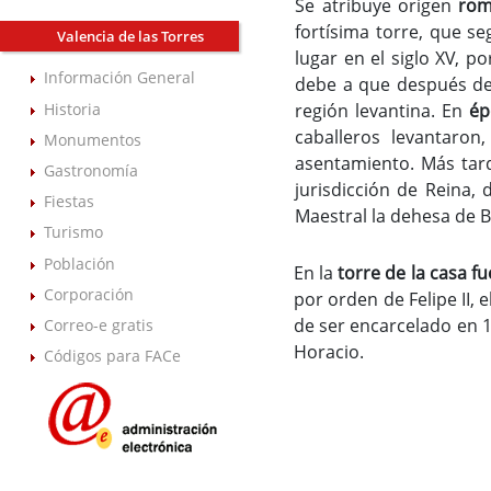
Se atribuye origen
ro
fortísima torre, que se
Valencia de las Torres
lugar en el siglo XV, 
Información General
debe a que después de
Historia
región levantina. En
ép
caballeros levantaron
Monumentos
asentamiento. Más tard
Gastronomía
jurisdicción de Reina
Fiestas
Maestral la dehesa de B
Turismo
Población
En la
torre de la casa fu
Corporación
por orden de Felipe II, 
de ser encarcelado en 1
Correo-e gratis
Horacio.
Códigos para FACe