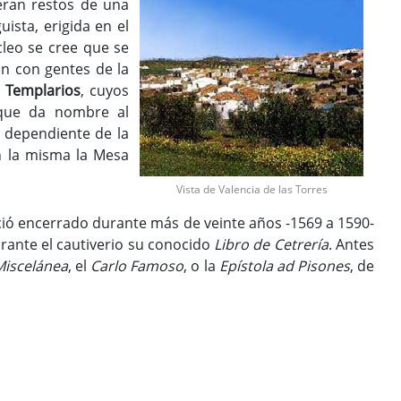
eran restos de una
ista, erigida en el
cleo se cree que se
an con gentes de la
 Templarios
, cuyos
, que da nombre al
dependiente de la
n la misma la Mesa
Vista de Valencia de las Torres
ó encerrado durante más de veinte años -1569 a 1590-
durante el cautiverio su conocido
Libro de Cetrería
. Antes
Miscelánea
, el
Carlo Famoso
, o la
Epístola ad Pisones
, de