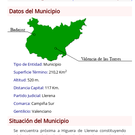
Datos del Municipio
Información General
Historia
Monumentos
Gastronomía
Fiestas
Turismo
Tipo de Entidad:
Municipio
Población
2
Superficie Término:
210,2 Km
Corporación
Altitud:
520 m.
Correo-e gratis
Distancia Capital:
117 Km.
Códigos para FACe
Partido Judicial:
Llerena
Comarca:
Campiña Sur
Gentilicio:
Valenciano
Situación del Municipio
Se encuentra próxima a Higuera de Llerena constituyendo