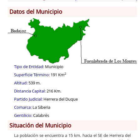
Datos del Municipio
Información General
Historia
Monumentos
Gastronomía
Fiestas
Turismo
Tipo de Entidad:
Municipio
Población
2
Superficie Término:
191 Km
Archivo Municipal
Altitud:
539 m.
Corporación
Distancia Capital:
216 Km.
Correo-e gratis
Partido Judicial:
Herrera del Duque
Códigos para FACe
Comarca:
La Siberia
Gentilicio:
Calabrés
Situación del Municipio
La población se encuentra a 15 km. hacia el SE de Herrera del